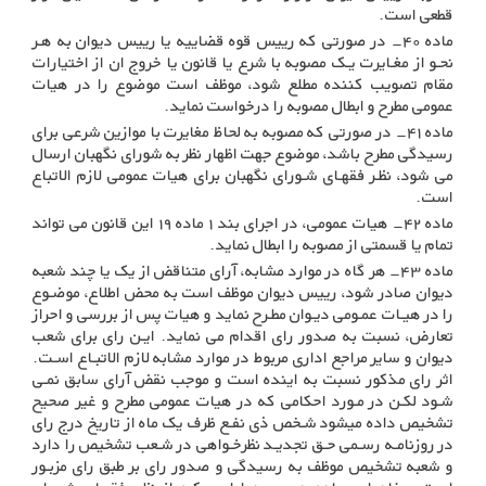
قطعی است
.
ماده ۴۰- در صورتی که رییس قوه قضاییه یا رییس دیوان به هـر
نحـو از مغـایرت یـک مصوبه با شرع یا قانون یا خروج ان از اختیارات
مقام تصویب کننده مطلع شود، موظف است موضوع را در هیات
عمومی مطرح و ابطال مصوبه را درخواست نماید
.
ماده ۴۱- در صورتی که مصوبه به لحاظ مغایرت با موازین شرعی برای
رسیدگی مطرح باشد، موضوع جهت اظهار نظر به شورای نگهبان ارسال
می شود، نظـر فقهـای شـورای نگهبان برای هیات عمومی لازم الاتباع
است
.
ماده ۴۲- هیات عمومی، در اجرای بند ۱ ماده ۱۹ این قانون می تواند
تمام یا قسمتی از مصوبه را ابطال نماید
.
ماده ۴۳- هر گاه در موارد مشابه، آرای متناقض از یک یا چند شعبه
دیوان صادر شود، رییس دیوان موظف است به محض اطلاع، موضـوع
را در هیـات عمـومی دیـوان مطـرح نماید و هیات پس از بررسی و احراز
تعارض، نسبت به صدور رای اقدام می نماید. ایـن رای برای شعب
دیوان و سایر مراجع اداری مربوط در موارد مشابه لازم الاتبـاع اسـت.
اثر رای مذکور نسبت به اینده است و موجب نقض آرای سابق نمـی
شـود لکـن در مـورد احکامی که در هیات عمومی مطرح و غیر صحیح
تشخیص داده میشود شـخص ذی نفـع ظرف یک ماه از تاریخ درج رای
در روزنامـه رسـمی حـق تجدیـد نظرخـواهی در شـعب تشخیص را دارد
و شعبه تشخیص موظف به رسیدگی و صدور رای بر طبق رای مزبـور