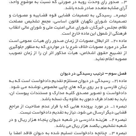
۳- صدور رای وحدت رویه در صورتی که نسبت به موضوع واحد،
آرای مشابه متعـدد صادر شده باشد
.
تبصره- رسیدگی به تصمیمات قضایی قـوه قضـاییه و مصـوبات و
تصـمیمات شـورای نگهبان قانون اساسی، مجمع تشخیص مصلحت
نظام، مجلـس خبرگـان، شـورای عـالی امنیت ملی و شورای عالی انقلاب
فرهنگی از شمول این ماده خارج است
.
ماده ۲۰- اثر ابطال مصوبات از زمـان صـدور رای هیـات عمـومی اسـت
مگـر در مـورد مصوبات خلاف شرع یا در مواردی که به منظور جلوگیری
از تضـییع حقـوق اشـخاص، هیات مذکور اثر ان را از زمان تصویب
مصوبه اعلام نماید
.
فصل سوم – ترتیب رسیدگی در دیوان
ماده ۲۱- رسیدگی در دیوان مستلزم تقدیم دادخواست است کـه بـه
زبـان فارسـی و بـر روی برگه های چاپی مخصوص نوشـته مـی شـود.
دادخواسـت و تصـویر مصـدق کلیـه مدارک و مستندات پیوست ان،
باید به تعداد طرف دعوی به علاوه یک نسخه باشد
.
تبصره ۱- در مورد پرونده هایی که با قرار عدم صلاحیت از مراجع
قضایی دیگر ارسـال می شود، نیاز به تقدیم دادخواست نیست
.
تبصـره ۲- هزینـه دادرسـی در شـعبه دیـوان پنجـاه هـزار ریـال و در
شـعبه تشخیص یکصد هزار ریال می باشد
.
تبصره ۳- چنانچه دادخواست تسلیم شده به دیوان فاقد امضا یا