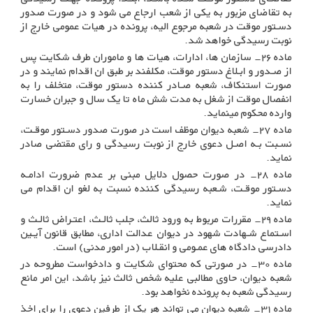
به تقاضای مزبور به یکی از شعب ارجاع می شود و در صورت صدور
دسـتور موقت در شعبه مرجوع الیه، پرونده در هیات عمومی خارج از
نوبت رسیدگی خواهد شد
.
ماده ۲۶- سازمان ها، ادارات، هیات ها و ماموران طرف شکایت پس
از صـدور و ابـلاغ دستور موقت، مکلفند بر طبق ان اقدام نمایند و در
صورت استنکاف، شعبه صـادر کننده دستور موقت، متخلف را به
انفصال موقت از شغل به مدت شش ماه تا یک سال و جبران خسارت
وارده محکوم مینماید
.
ماده ۲۷- شعبه دیوان موظف است در صورت صدور دسـتور موقـت،
نسـبت بـه اصـل دعوی خارج از نوبت رسیدگی و رای مقتضی صادر
نماید
.
ماده ۲۸- در صورت حصول دلایل مبنی بر عدم ضرورت ادامـه
دسـتور موقـت، شـعبه رسیدگی کننده نسبت به لغو ان اقدام می
نماید
.
ماده ۲۹- مقررات مربوط به ورود ثالث، جلب ثالـث، اعتـراض ثالـث و
اسـتماع شـهادت شهود در دیوان عدالت اداری، مطابق قانون آیـین
دادرسی دادگاه های عمـومی و انقـلاب (در امور مدنی) است
.
ماده ۳۰- در صورتی که محتوای شکایت و دادخواست مطروحه در
شعبه دیوان، حاوی مطالبی علیه شخص ثالث نیز باشد، این امر مانع
رسیدگی شعبه به پرونده نخواهد بود.
ماده ۳۱- شعبه دیوان می تواند هر یک از طرفین دعوی را برای اخذ