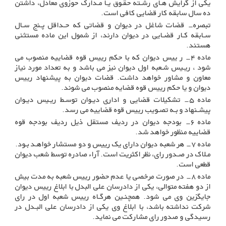
یکی از گرایش هـای رشـته حقـوق یـا مـدارک حوزوی معادل، داشتن
ده سال سابقه کار قضایی کافی است
.
تبصره- قضات شاغل در دیوان و قضاتی که حـداقل پـنج سـال
سـابقه کـار قضـایی در دیوان دارند، از شمول این ماده مستثنی
هستند
.
ماده ۴- ر ییس دیوان که با حکم رییس قوه قضاییه منصوب می
شود ، ریـیس شـعبه اول دیوان نیز می باشد و به تعداد مورد نیاز
معاون و مشاور خواهد داشت. قضات دیوان به پیشنهاد رییس
دیوان و یا حکم رییس قوه قضایه منصوب می شوند
.
ماده ۵- تشکیلات قضایی و اداری دیـوان توسـط ریـیس دیـوان
پیشـنهاد و بـه تصـویب رییس قوه قضاییه می رسد.
ماده ۶- بودجه دیوان در ردیف مستقل ذیل ردیف بودجه قوه
قضاییه منظور خواهد شد
.
ماده ۷- هر شعبه دیوان دارای یک رییس و دو مستشار خواهـد بـود.
مـلاک در صـدور رای، نظر اکثریت است. آراء صادره توسط شعب دیوان
قطعی است
.
ماده ۸- در صورت مرخصی یا عدم حضور رییس شعبه به مدت بیش
از دو هفته متوالی، یکی از دادرسان علی البدل با ابلاغ رییس دیوان
جایگزین وی می شود. همچنـین هرگـاه رییس شعبه اول در رای
شرکت نداشته باشد، با ابلاغ وی یکی از دادرسان علی البـدل در
رسیدگی و صدور رای مشارکت می نماید
.