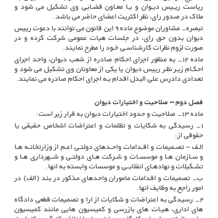
ریاست ریـیس دیـوان و یـا معـاون قضـایی وی تشکیل می شود و
ملاک در صدور رای، نظر اکثریت اعضای حاضر می باشد
.
تبصره- مشاوران موضوع ماده ۹ این قانون می توانند با دعوت رییس
دیوان بدون حق رای، در جلسات هیات عمومی شرکت کرده و در
صورت لزوم نظرات کارشناسـی خـود را مطرح نمایند
.
ماده ۱۲- به منظور اجرای احکام صادره از شعب دیوان، واحد اجرای
احکـام زیـر نظـر رییس دیوان یا یکی از معاونان وی تشکیل می شود و
تعدادی دادرس علی البدل اقدام بـه اجرای احکام صادره می نمایند
.
فصل دوم – صلاحیت و اختیارات دیوان
ماده ۱۳- صلاحیت و حدود اختیارات دیوان به قرار زیر است
:
۱- رسیدگی به شکایات و تظلمات و اعتراضات اشخاص حقیقی یا
حقوقی از
:
الـف – تصـمیمات و اقـدامات واحـدهای دولتـی اعـم از وزارتخانـه هـا
و سـازمان هـا و موسسـات و شـرکت هـای دولتـی و شــهرداری هـا و
تشـکیلات و نهادهـای انقلابــی و موسسات وابسته به انها
.
ب- تصمیمات و اقدامات ماموران واحدهای مذکور در بند (الف) در
امور راجع به وظایف انها
.
۲- رسیدگی به اعتراضات و شکایات از ارا و تصمیمات قطعی دادگاه
های اداری، هیـات های بازرسی و کمیسیون هایی مانند کمیسیون