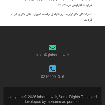
جزئیات افزایش مزد ۱۴۰۳
نمایندگان کارگران بدون توافق جلسه شورای عالی کار را ترک
کردند
info[@]labourlaw.ir
02166001016
copyright © 2026 labourlaw.ir, Some Rights Reserved
developed by
mohammad poratash