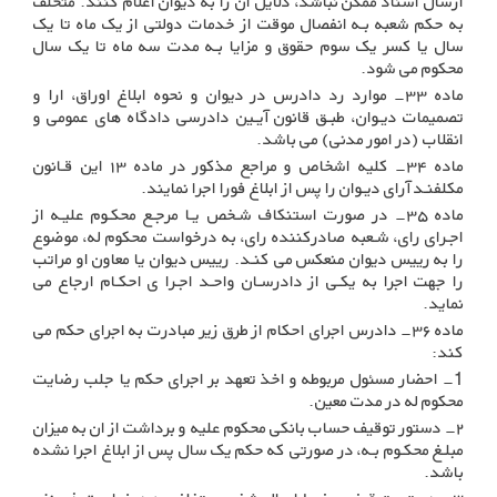
ارسال اسناد ممکن نباشد، دلایل ان را به دیوان اعلام کنند. متخلف
به حکم شعبه بـه انفصال موقت از خدمات دولتی از یک ماه تا یک
سال یا کسر یک سوم حقوق و مزایا بـه مدت سه ماه تا یک سال
محکوم می شود
.
ماده ۳۳- موارد رد دادرس در دیوان و نحوه ابلاغ اوراق، ارا و
تصمیمات دیـوان، طبـق قانون آیـین دادرسی دادگاه های عمومی و
انقلاب (در امور مدنی) می باشد
.
ماده ۳۴- کلیه اشخاص و مراجع مذکور در ماده ۱۳ این قـانون
مکلفنـد آرای دیـوان را پس از ابلاغ فورا اجرا نمایند
.
ماده ۳۵- در صورت استنکاف شـخص یـا مرجـع محکـوم علیـه از
اجـرای رای، شـعبه صادرکننده رای، به درخواست محکوم له، موضوع
را به رییس دیوان منعکس می کنـد. رییس دیوان یا معاون او مراتب
را جهت اجرا به یکـی از دادرسـان واحـد اجـرا ی احکـام ارجاع می
نماید
.
ماده ۳۶- دادرس اجرای احکام از طرق زیر مبادرت به اجرای حکم می
کند
:
1-
احضار مسئول مربوطه و اخذ تعهد بر اجرای حکم یا جلب رضایت
محکوم له در مدت معین
.
۲- دستور توقیف حساب بانکی محکوم علیه و برداشت از ان به میزان
مبلـغ محکـوم بـه، در صورتی که حکم یک سال پس از ابلاغ اجرا نشده
باشد
.