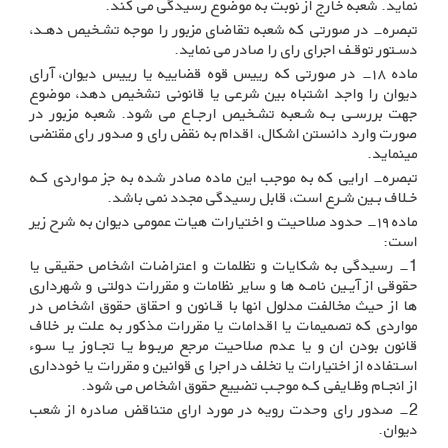
نماید. شعبه خارج از نوبت به موضوع رسیدگی می کند
.
تبصره- در صورتی که شعبه تقاضای مزبور را موجه تشـخیص دهـد،
دسـتور توقـف اجرای رای را صادر می نماید
.
ماده ۱۸- در صورتی که رییس قوه قضاییه یا رییس دیوان، آرای
دیوان را واجد اشتباه بین شرعی یا قانونی تشخیص دهد، موضوع
جهت بررسـی بـه شـعبه تشـخیص ارجـاع می شود. شعبه مزبور در
صورت وارد دانستن اشکال، اقدام به نقض رای و صدور رای مقتضی
مینماید
.
تبصره- ارایی که به موجب این ماده صادر شده به جز مـواردی کـه
خـلاف بـین شـرع است، قابل رسیدگی مجدد نمی باشد
.
ماده ۱۹- حدود صلاحیت و اختیارات هیات عمومی دیوان به شرح زیر
است
:
1-
رسیدگی به شکایات و تظلمات و اعتراضات اشخاص حقیقی یا
حقوقی از آیـین نامـه ها و سایر نظامات و مقررات دولتی و شهرداری
ها از حیث مخالفت مدلول انها با قـانون و احقاق حقوق اشخاص در
مواردی که تصمیمات یا اقدامات یا مقررات مذکور به علت بر خلاف
قانون بودن ان و یا عدم صلاحیت مرجع مربـوط یـا تجـاوز یـا سـوء
اسـتفاده از اختیارات یا تخلف در اجرا ی قوانین و مقررات یا خودداری
از انجـام وظـایفی کـه موجـب تضییع حقوق اشخاص می شود
.
2-
صدور رای وحدت رویه در مورد ارای متناقض صادره از شعب
دیوان
.