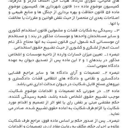
های مالیاتی، شورای کارگاه، هیات حـل اختلاف کارگر و کارفرما،
کمیسیون موضوع ماده ۱۰۰ قانون شهرداری ها، کمیسیون موضوع
ماده ۵۶ قانون حفاظت و بهره برداری از جنگل ها و منابع طبیعـی و
اصـلاحات بعدی ان منحصرا از حیث نقض قوانین و مقررات یا مخالفت
با انها.
۳- رسیدگی به شکایات قضات و مشمولین قانون استخدام کشوری
و سـایر مسـتخدمان واحدها و موسسات مذکور در بند ۱ و مسـتخدم
ان موسسـاتی کـه شـمول ایـن قـانون نسبت به انها محتاج ذکر نـام
اسـت اعـم از لشـکری و کشـوری از حیـث تضـییع حقـوق استخدامی
.
تبصره ۱- تعیین میزان خسارات وارده از ناحیه موسسات و اشخاص
مذکور در بندهای ۱ و ۲ این ماده پس از تصدیق دیوان به عهده
دادگاه عمومی است
.
تبصره ۲- تصمیمات و آرای دادگاه ها و سایر مراجـع قضـایی
دادگسـتری و نظـامی و دادگاه های انتظامی قضات دادگستری و
نیروهای مسلح قابـل شـکایت در دیـوان عـدالت اداری نمی باشد
.
ماده ۱۴- در صورتی که تصمیمات و اقدامات موضوع شـکایت،
موجـب تضـییع حقـوق اشخاص شده باشد، شعبه رسیدگی کننده،
حکم مقتضی مبنی بر نقض رای یا لغو اثر از تصمیم و اقدام مورد
شکایت یا الزام طرف شکایت به اعاده حقوق تضـییع شـده، صـادر می
نماید
.
تبصره- پس از صدور حکم بر اساس ماده فوق، مراجع طرف شکایت
علاوه بر اجـرای حکم، مکلف به رعایت مفاد ان در تصمیمات و اقدامات