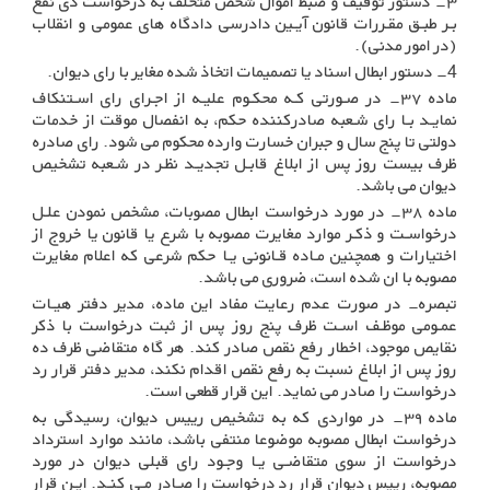
۳- دستور توقیف و ضبط اموال شخص متخلف به درخواست ذی نفع
بـر طبـق مقـررات قانون آیـین دادرسی دادگاه های عمومی و انقلاب
(در امور مدنی)
.
4-
دستور ابطال اسناد یا تصمیمات اتخاذ شده مغایر با رای دیوان
.
ماده ۳۷- در صـورتی کـه محکـوم علیـه از اجـرای رای اسـتنکاف
نمایـد بـا رای شـعبه صادرکننده حکم، به انفصال موقت از خدمات
دولتی تا پنج سال و جبران خسارت وارده محکوم می شود. رای صادره
ظرف بیست روز پس از ابلاغ قابـل تجدیـد نظـر در شـعبه تشخیص
دیوان می باشد
.
ماده ۳۸- در مورد درخواست ابطال مصوبات، مشخص نمودن علـل
درخواسـت و ذکـر موارد مغایرت مصوبه با شرع یا قانون یا خروج از
اختیارات و همچنین مـاده قـانونی یـا حکم شرعی که اعلام مغایرت
مصوبه با ان شده است، ضروری می باشد
.
تبصره- در صورت عدم رعایت مفاد این ماده، مدیر دفتر هیـات
عمـومی موظـف اسـت ظرف پنج روز پس از ثبت درخواست با ذکر
نقایص موجود، اخطار رفع نقص صادر کند. هر گاه متقاضی ظرف ده
روز پس از ابلاغ نسبت به رفع نقص اقدام نکند، مدیر دفتر قرار رد
درخواست را صادر می نماید. این قرار قطعی است
.
ماده ۳۹- در مواردی که به تشخیص رییس دیوان، رسیدگی به
درخواست ابطال مصوبه موضوعا منتفی باشد، مانند موارد استرداد
درخواست از سوی متقاضـی یـا وجـود رای قبلی دیوان در مورد
مصوبه، رییس دیوان قرار رد درخواست را صـادر مـی کنـد. ایـن قرار