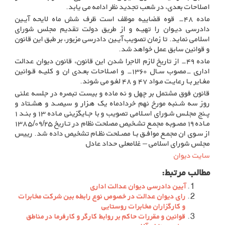
اصلاحات بعدی، در شعب تجدید نظر ادامه می یابد
.
ماده ۴۸- قوه قضاییه موظف است ظرف شش ماه لایحه آیـین
دادرسی دیـوان را تهیـه و از طریق دولت تقدیم مجلس شورای
اسلامی نماید. تا زمان تصویب آیـین دادرسی مزبور، بر طبق این قانون
و قوانین سابق عمل خواهد شد
.
ماده ۴۹- از تاریخ لازم الاجرا شدن این قانون، قانون دیوان عدالت
اداری -مصوب سـال ۱۳۶۰- و اصـلاحات بعـدی ان و کلیـه قـوانین
مغـایر بـا رعایـت مـواد ۴۷ و ۴۸ لغـو می شوند
.
قانون فوق مشتمل بر چهل و نه ماده و بیست تبصره در جلسه علنی
روز سه شـنبه مورخ نهم خردادماه یک هـزار و سیصـد و هشـتاد و
پـنج مجلـس شـورای اسـلامی تصویب و با جـایگزینی مـاده ۱۳ و بنـد ۱
مـاده ۱۹ مصـوبه مجمـع تشـخیص مصلحت نظام در تـاریخ ۱۳۸۵/۰۹/۲۵
از سـوی ان مجمـع موافـق بـا مصـلحت نظـام تشخیص داده شد. رییس
مجلس شورای اسلامی – غلامعلی حداد عادل
سایت دیوان
مطالب مرتبط:
آیین دادرسی دیوان عدالت اداری
رای دیوان عدالت در خصوص نوع رابطه بین شرکت مخابرات
و کارگزاران مخابرات روستایی
قوانین و مقررات حاکم بر روابط کارگر و کارفرما در مناطق