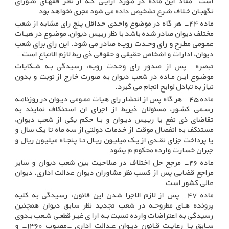
است. مفاد این ماده در مـورد ارایـی کـه از نظـر فقهـای شـورای
نگهبـان خـلاف شـرع تشخیص داده می شود مجری نخواهد بود
.
ماده ۴۴- هر گاه در موضوع واحدی حداقل پنج رای مشابه از شعب
مختلف دیوان صادر شده باشد با نظر رییس دیوان، موضـوع در هیـات
عمـومی مطـرح و رای وحـدت رویـه صادر می شود. این رای برای شعب
دیوان، ادارات و اشخاص حقیقی و حقوقی ذی ربط لازم الاتباع است
.
تبصره- پس از صدور رای وحدت رویه، رسیدگی بـه شـکایات
موضـوع ایـن مـاده در شعب دیوان به صورت خارج از نوبت و بدون
نیاز به تبادل لوایح انجام می گیرد
.
ماده ۴۵- هر گاه پس از انتشار رای هیات عمـومی دیـوان در روزنامـه
رسـمی کشـور، مسئولان ذیربط از اجرای ان استنکاف نمایند به
تقاضای ذی نفع یا ریـیس دیـوان و بـا حکم یکی از شعب دیوان،
مستنکف به انفصال موقت از خدمات دولتی از سه ماه تا یک سال و
یا پرداخت جزای نقـدی از یـک میلیـون ریـال تـا پنجـاه میلیـون ریال و
جبران خسارت وارده محکوم م یشود
.
ماده ۴۶- مرجع حل اختلاف در صلاحیت بین شعب دیوان و سایر
مراجع قضایی پس از کسب نظر مشاوران دیوان عدالت اداری، دیوان
عالی کشور است
.
ماده ۴۷- پس از لازم الاجرا شدن این قانون، رسیدگی به کلیه
پرونده هـای مطروحـه در شعب تجدید نظر سابق دیوان همچنین
رسیدگی به اعتراضات وارده نسبت بـه ارا ی غیـر قطعـی شـعب بـدوی
سـابق بـا رعایـت قـانون دیـوان عـدالت اداری -مصـوب ۱۳۶۰- و