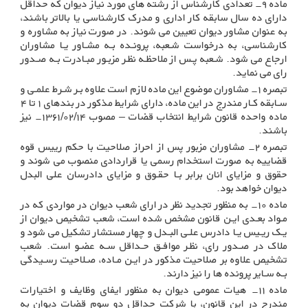
ماده ۹- تعدادی کارشناس از رشته های مورد نیاز دیوان که حداقل
دارای ده سال سابقه کار اداری و مدرک کارشناسی یا بالاتر باشند،
به عنوان مشاور دیوان تعیین می شوند. در صورت نیاز به مشاوره و
کارشناسی، به درخواست شـعبه، پرونـده بـه مشـاور یـا مشاوران
ارجاع می شود. شـعبه پـس از ملاحظـه نظـر مزبـور مبـادرت بـه صـدور
رای می نماید
.
تبصره ۱- مشاوران موضوع این ماده لازم است علاوه بـر شـرط علمـی و
سـابقه کـار مندرج در این ماده، دارای شرایط مذکور در بندهای ۱ تا ۴
ماده واحده قانون شرایط انتخاب قضات – مصوب ۱۳۶۱/۰۲/۱۴- نیز
باشند
.
تبصره ۲- مشاوران مزبور پس از احراز صلاحیت با حکم رییس قوه
قضاییه به صورت استخدام رسمی یا قراردادی منصوب می شوند و
حقوق و مزایای انان برابر بـا حقـوق و مزایای دادرسان علی البدل
دیوان خواهد بود
.
ماده ۱۰- به منظور تجدید نظر در ارای شعب دیوان در مواردی که در
مـواد بعـدی ایـن قانون مشخص شده است، شعب تشخیص دیوان از
یـک ریـیس یـا دادرس علـی البـدل و چهار مستشار تشکیل می شود و
ملاک در صـدور رای، نظـر موافـق حـداقل سـه عضـو است. شعب
تشخیص علاوه بر صلاحیت مذکور در ایـن مـاده، صـلاحیت رسـیدگی
بـه سـایر پرونده ها را نیز دارند
.
ماده ۱۱- هیات عمومی دیوان به منظور ایفای وظایف و اختیارات
مندرج در این قانون، با شرکت حداقل دو سوم قضات دیوان به