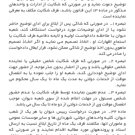
توضیح دعوت نماید و در صورتی که شکایت از ادارات و واحدهای
مـذکور در مـاده ۱۳ ایـن قـانون باشـد، طرف شکایت مکلف به معرفی
نماینده است
.
تبصره ۱- در صورتی که شاکی پس از ابلاغ برای ادای توضیح حاضر
نشود یـا از ادای توضیحات مورد درخواست استنکاف کند، شعبه
دیوان بـا ملاحظـه دادخواسـت اولیـه و لایحه دفاعیه طرف شکایت یا
استماع اظهارات او ، اتخاذ تصـمیم مـی نمایـد و اگـر اتخـاذ تصمیم
ماهوی بدون اخذ توضیح از شاکی ممکن نشود، قرار ابطال دادخواست
را صادر می کند
.
تبصره ۲- در صورتی که طرف شکایت شخص حقیقی یا نماینده
شخص حقوقی باشد و پس از احضار بدون عذر موجه، از حضور جهت
ادای توضیح خودداری کنـد، شـعبه او را جلب نموده یا به انفصال
موقت از خدمات دولتی به مدت یک ماه تا یـک سـال محکـوم می
نماید
.
تبصره ۳- عدم تعیین نماینده توسط طرف شکایت یا عـدم حضـور
شـخص مسـئول در مهلت اعلام شده از سوی شعبه دیوان، موجب
انفصال موقت وی از خدمات دولتی از دو ماه تا یک سال می باشد
.
ماده ۳۲- در صورت درخواست رییس دیوان یا هر یک از شعب
دیوان، کلیـه واحـدهای دولتی، شهرداری ها و سایر موسسات عمومی
و ماموران انها، مکلفند ظرف یک مـاه از تاریخ ابلاغ نسبت به ارسال
اسناد و پروندههای مورد مطالبه اقدام نماینـد و در صـورتی که