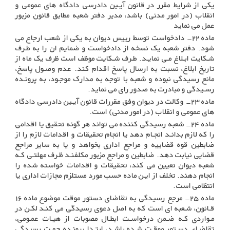
یکی از شرایط مقرر در قانون آیـین دادرسی دادگاه های عمومی و
انقلاب (در امور مدنی) باشد، مدیر دفتر شعبه مطابق قانون مزبور
عمل می نماید
ماده ۲۲- دادخواست توسط رییس دیوان به یکی از شعب ارجاع می
شود. دفتر شعبه یک نسخه از دادخواست و ضمایم ان را به طـرف
شـکایت ابـلاغ مـی نمایـد. طـرف شـکایت موظف است ظرف یک ماه از
تاریخ ابلاغ، نسبت به ارسال پاسخ اقدام کند. عدم وصـول پاسخ،
مانع رسیدگی نبوده و شعبه با توجه به مدارک موجـود، به پرونـده
رسـیدگی و مبادرت به صدور رای می نماید
.
ماده ۲۳- وکالت در دیوان وفق مقررات قانون آیـین دادرسی دادگاه
های عمومی و انقلاب (در امور مدنی) است
.
ماده ۲۴- شعبه رسیدگی کننده می تواند هر گونه تحقیق یا اقدامی
را که لازم بدانـد انجـام دهد یا انجام تحقیقات و اقدامات لازم را از
ضابطین قوه قضاییه و مراجع اداری بخواهد و یا به سایر مراجع
قضایی نیابت دهد. ضابطین و مراجع مزبور مکلفنـد ظـرف مهلتـی کـه
شعبه دیوان تعیین می کند، تحقیقات و اقدامات خواسته شده را
انجام دهند. تخلف از ایـن ماده حسب مورد مستلزم مجازات اداری یا
انتظامی است
.
ماده ۲۵- مرجع رسیدگی به تقاضای دستور موقت موضوع ماده ۱۶
قـانون، شـعبه ای است که به اصل دعوی رسیدگی می کنـد لکـن در
مـواردی کـه ضـمن درخواسـت ابطـال مصوبات از هیـات عمـومی،
تقاضـای دسـتور موقـت شـده باشـد، ابتـدا پرونـده جهـت رسیدگی