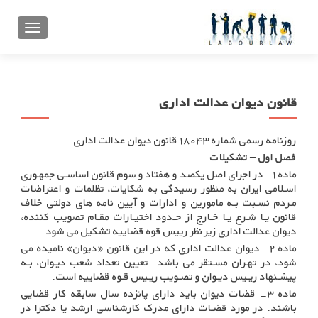
تعویض ن
قانون دیوان عدالت اداری
روزنامه رسمی شماره ۱۸۰۴۳ قانون دیوان عدالت اداری
فصل اول – تشکیلات
ماده ۱- در اجرای اصل یکصد و هفتاد و سوم قانون اساسـی جمهـوری
اسـلامی ایران به منظور رسیدگی به شکایات، تظلمات و اعتراضات
مـردم نسـبت بـه مامورین و ادارات و آیین نامه های دولتی خلاف
قانون یـا شـرع یـا خـارج از حـدود اختیـارات مقـام تصویب کننده،
دیوان عدالت اداری زیر نظر رییس قوه قضاییه تشکیل می شود
.
ماده ۲- دیوان عدالت اداری که در این قانون «دیوان» نامیده می
شود، در تهـران مسـتقر می باشد. تعیین تعداد شعب دیـوان، بـه
پیشـنهاد ریـیس دیـوان و تصـویب ریـیس قـوه قضاییه است
.
ماده ۳- قضات دیوان باید دارای پانزده سال سابقه کار قضایی
باشند. در مورد قضـات دارای مدرک کارشناسی ارشد یا دکترا در