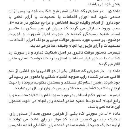
بعدی خود می باشند
.
ماده ۱۵- در صورتی که شاکی ضمن طرح شکایت خود یـا پـس از ان
مـدعی شـود کـه اجرای اقدامات یا تصمیمات یا آرای قطعی یا
خودداری از انجام وظیفه توسط اشخاص و مراجع مذکور در ماده ۱۳،
سبب ورود خسارتی می گردد که جبـران ان غیـر ممکـن یـا متعسر
است، شعبه رسیدگی کننده در صورت احراز ضـرورت و فوریـت
موضـوع، بـر حسب مورد دستور موقت مبنی بر توقف اجرای اقـدامات،
تصـمیمات و آرای مزبـور یـا انجام وظیفه، صادر می نماید
.
تبصره- دستور موقت تاثیری در اصل شکایت ندارد و در صورت رد
شکایت یا صـدور قرار اسقاط یا ابطال یا رد دادخواست اصلی، ملغی
الاثر می گردد
.
ماده ۱۶- در صورتی که حداقل یکی از دو قاضی یا دو قاضی از سه
قاضی صـادر کننده رای، متوجه اشتباه شکلی یا ماهوی در رسیدگی
خود شوند، ضمن اعلام نظر مسـتند و مستدل مکتوب، پرونده را جهت
ارجاع به شعبه تشخیص به دفتـر ریـیس دیـوان ارسـال می نمایند
.
تبصره- صدور حکم اصلاحی در مورد سهوالقلم یا اشتباه محاسبه و یا
رفـع ابهـام کـه توسط شعبه صادر کننده رای انجام می شود، مشمول
این ماده نمی باشد
.
ماده ۱۷- در صورتی کـه یکـی از طـرفین دعـوی بعـد از صـدور رای،
مـدارک جدیـدی تحصیل نماید که موثر در رای باشد، می تواند با
ارایه مدارک جدید از شعبه صـادر کننده رای، تقاضای اعاده دادرسی