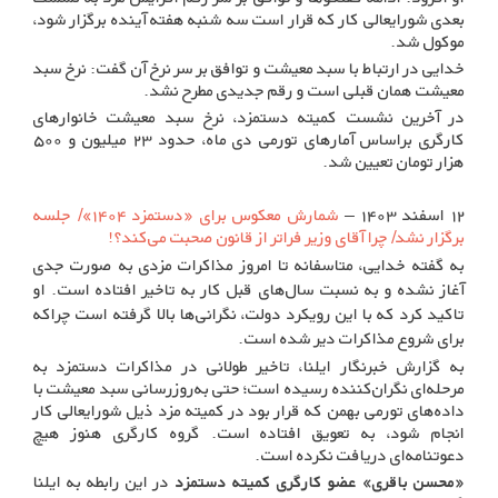
بعدی شورایعالی کار که قرار است سه شنبه هفته آینده برگزار شود،
موکول شد.
خدایی در ارتباط با سبد معیشت و توافق بر سر نرخ آن گفت: نرخ سبد
معیشت همان قبلی است و رقم جدیدی مطرح نشد.
در آخرین نشست کمیته دستمزد، نرخ سبد معیشت خانوارهای
کارگری براساس آمارهای تورمی دی ماه، حدود ۲۳ میلیون و ۵۰۰
هزار تومان تعیین شد.
۱۲ اسفند ۱۴۰۳ –
شمارش معکوس برای «دستمزد ۱۴۰۴»/ جلسه
برگزار نشد/ چرا آقای وزیر فراتر از قانون صحبت می‌کند؟!
به گفته خدایی، متاسفانه تا امروز مذاکرات مزدی به صورت جدی
آغاز نشده و به نسبت سال‌های قبل کار به تاخیر افتاده است. او
تاکید کرد که با این رویکرد دولت، نگرانی‌ها بالا گرفته است چراکه
برای شروع مذاکرات دیر شده است.
به گزارش خبرنگار ایلنا، تاخیر طولانی در مذاکرات دستمزد به
مرحله‌ای نگران‌کننده رسیده است؛ حتی به‌روزرسانی سبد معیشت با
داده‌های تورمی بهمن که قرار بود در کمیته مزد ذیل شورایعالی کار
انجام شود، به تعویق افتاده است. گروه کارگری هنوز هیچ
دعوتنامه‌ای دریافت نکرده است.
«محسن باقری» عضو کارگری کمیته دستمزد
در این رابطه به ایلنا