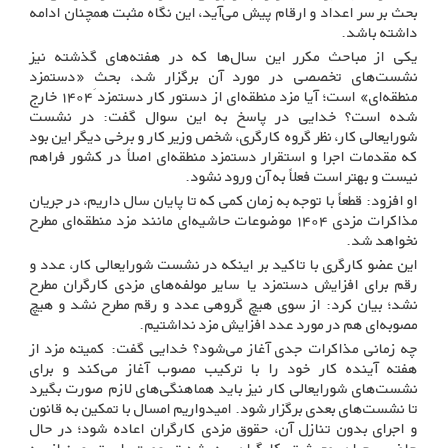
بحث بر سر اعداد و ارقام پیش می‌آید، این نگاه مثبت همچنان ادامه
داشته باشد.
یکی از مباحث مکرر این سال‌ها که در هفته‌های گذشته نیز
نشست‌های تخصصی در مورد آن برگزار شد، بحثِ «دستمزد
منطقه‌ای» است؛ آیا مزد منطقه‌ای از دستور کار دستمزد ۱۴۰۴ خارج
شده است؟ خدایی در پاسخ به این سوال گفت: در نشست
شورایعالی کار، نظر گروه کارگری، شخص وزیر کار و برخی دیگر این بود
که مقدمات اجرا و استقرار دستمزد منطقه‌ای اصلاً در کشور فراهم
نیست و بهتر است فعلاً به آن ورود نشود.
او افزود: قطعاً با توجه به زمان کمی که تا پایان سال داریم، در جریان
مذاکرات مزدی ۱۴۰۴ موضوعات حاشیه‌ای مانند مزد منطقه‌ای مطرح
نخواهد شد.
این عضو کارگری با تاکید بر اینکه در نشست شورایعالی کار، عدد و
رقم برای افزایش دستمزد یا سایر مولفه‌های مزدی کارگران مطرح
نشد؛ بیان کرد: از سوی هیچ گروهی عدد و رقم مطرح نشد و هیچ
مصوبه‌ای هم در مورد عدد افزایش مزد نداشتیم.
چه زمانی مذاکرات جدی آغاز می‌شود؟ خدایی گفت: کمیته مزد از
هفته آینده کار خود را با ترکیب مصوب آغاز می‌کند و برای
نشست‌های شورایعالی کار نیز باید هماهنگی‌های لازم صورت بگیرد
تا نشست‌های بعدی برگزار شود. امیدواریم امسال با تمکین به قانون
و اجرای بدون تنازل آن، حقوق مزدی کارگران اعاده شود؛ در حال