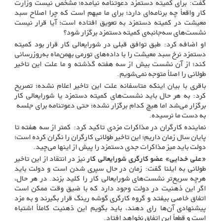
گفت: برای کمیته دستمزد دعوتنامه نیامده؛ مشخص نیست وزارت
کار واقعاً چه برنامه‌ای دارد؛ برای ما مبهم است که چرا اصلاح سبد
معیشت در کمیته دستمزد به تعویق افتاده است؛ آیا قرار نیست
نشست‌های سه‌جانبه‌ی کمیته دستمزد برگزار شود؟
او اضافه کرد: طبق توافق قبلی در شورایعالی کار قرار بود کمیته
دستمزد نرخ سبد معیشت را با داده‌های تورمی بهمن‌ماه به‌روزرسانی
کند؛ از آن نشست بیش از سه هفته گذشته و ما علت این تاخیر
طولانی را اصلاً متوجه نمی‌شویم.
باقری با بیان اینکه متاسفانه علت این تاخیر اعلام نشده؛ تصریح
کرد: به هر حال باید نشست‌های کمیته دستمزد یا شورایعالی کار
برگزار می‌شد اما هیچ کدام برگزار نشده؛ حتی دعوتنامه‌ برای جلسه
به دست ما نرسیده.
نماینده کارگران در مذاکرات مزدی تاکید کرد: کمتر از سه هفته تا
پایان سال زمان داریم؛ این تاخیر طولانی کارگران را نگران کرده است؛
دولت باید میز مذاکرات جدی دستمزد را پیش از اینها می‌چید.
«علی خدایی» عضو کارگری شورایعالی کار
نیز در انتقاد از این تاخیر
طولانی به ایلنا گفت: زمان در حال سپری شدن است و دولت باید
هرچه سریع‌تر نشست‌های شورایعالی کار را کلید بزند. در هر حال،
اگر این ذهنیت در دولت وجود دارد که با ضیق وقت ممکن است
اتفاق خاصی بیفتد و گروه کارگری گوشه رینگ قرار بگیرند و به مزد
پیشنهادی آن‌ها رای ‌دهند، باید بگویم این ذهنیت کاملاً اشتباه
است و قطعاً این اتفاق نخواهد افتاد.