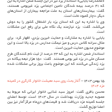
«محمدرضا بابایی» استاندار یزد نیز در این جلسه ضمن اشاره به این
که ۴۱ درصد بیمه شدگان تامین اجتماعی یزد غیربومی هستند،
گفت: بیمارستان‌های استان به علت مراجعه بیماران از استان‌های
دیگر، دچار کمبود تخت است.
وی با اشاره به این که استان یزد بار اشتغال کشور را به دوش
می‌کشد، گفت: یزد نیازمند یک نگاه ملی برای رفع این مشکلات
است.
بابایی با اشاره به مشارکت و حمایت خیرین یزدی، اظهار کرد: برای
مثال سرانه کلاس درس و میز نیمکت مدارس در یزد بالا است و این
موضوع مدیون حمایت خیرین است.
استاندار ضمن اشاره به این که ۲۳ درصد از ثبت نام کنندگان طرح
مسکن ملی در یزد غیر بومی هستند. گفت: ۱۵۰ هزار تبعه بیگانه در
یزد زندگی می‌کنند که این موضوع باعث بروز برخی مشکلات شده
است.
۱۵ بهمن ۱۴۰۳ –
آغاز بحث روی سبد معیشت خانوار کارگری در کمیته
مزد ۱۴۰۴
محسن باقری گفت: امروز سبد غذایی خانوار ایرانی که مربوط به
مصوبه جدید وزارت بهداشت در سال ۱۴۰۳ است، توسط اعضای
جلسه کمیته مزد دریافت شد و قیمت‌های دی‌ماه مرکز آمار نیز بین
اعضا توزیع گشت.