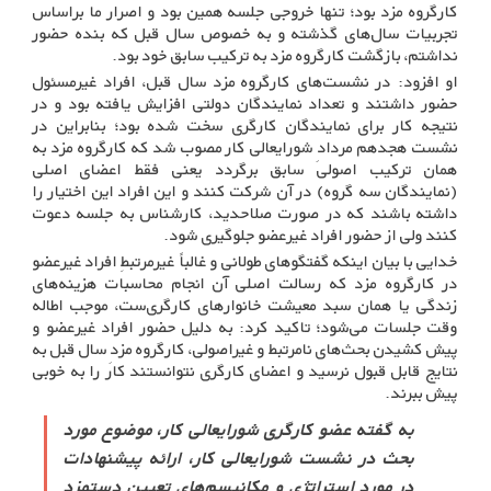
کارگروه مزد بود؛ تنها خروجی جلسه همین بود و اصرار ما براساس
تجربیات سال‌های گذشته و به خصوص سال قبل که بنده حضور
نداشتم، بازگشت کارگروه مزد به ترکیب سابق خود بود.
او افزود: در نشست‌های کارگروه مزد سال قبل، افراد غیرمسئول
حضور داشتند و تعداد نمایندگان دولتی افزایش یافته بود و در
نتیجه کار برای نمایندگان کارگری سخت شده بود؛ بنابراین در
نشست هجدهم مردادِ شورایعالی کار مصوب شد که کارگروه مزد به
همان ترکیب اصولی سابق برگردد یعنی فقط اعضای اصلی
(نمایندگان سه گروه) در آن شرکت کنند و این افراد این اختیار را
داشته باشند که در صورت صلاحدید، کارشناس به جلسه دعوت
کنند ولی از حضور افراد غیرعضو جلوگیری شود.
خدایی با بیان اینکه گفتگوهای طولانی و غالباً غیرمرتبطِ افراد غیرعضو
در کارگروه مزد که رسالت اصلی آن انجام محاسبات هزینه‌های
زندگی یا همان سبد معیشت خانوارهای کارگری‌ست، موجب اطاله
وقت جلسات می‌شود؛ تاکید کرد: به دلیل حضور افراد غیرعضو و
پیش کشیدن بحث‌های نامرتبط و غیراصولی، کارگروه مزدِ سال قبل به
نتایج قابل قبول نرسید و اعضای کارگری نتوانستند کار را به خوبی
پیش ببرند.
به گفته عضو کارگری شورایعالی کار، موضوع مورد
بحث در نشست شورایعالی کار، ارائه پیشنهادات
در مورد استراتژی و مکانیسم‌های تعیین دستمزد