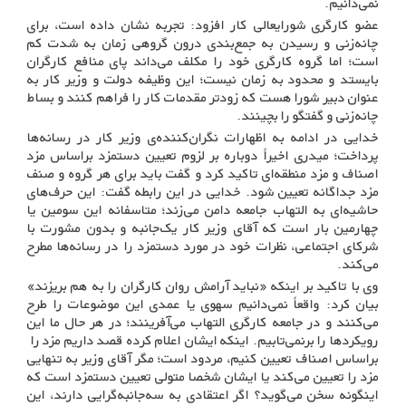
نمی‌دانیم.
عضو کارگری شورایعالی کار افزود: تجربه نشان داده است، برای
چانه‌زنی و رسیدن به جمع‌بندی درون گروهی زمان به شدت کم
است؛ اما گروه کارگری خود را مکلف می‌داند پای منافع کارگران
بایستد و محدود به زمان نیست؛ این وظیفه دولت و وزیر کار به
عنوان دبیر شورا هست که زودتر مقدمات کار را فراهم کنند و بساط
چانه‌زنی و گفتگو را بچینند.
خدایی در ادامه به اظهارات نگران‌کننده‌ی وزیر کار در رسانه‌ها
پرداخت؛ میدری اخیراً دوباره بر لزوم تعیین دستمزد براساس مزد
اصناف و مزد منطقه‌ای تاکید کرد و گفت باید برای هر گروه و صنف
مزد جداگانه تعیین شود. خدایی در این رابطه گفت: این حرف‌های
حاشیه‌ای به التهاب جامعه دامن می‌زند؛ متاسفانه این سومین یا
چهارمین بار است که آقای وزیر کار یک‌جانبه و بدون مشورت با
شرکای اجتماعی، نظرات خود در مورد دستمزد را در رسانه‌ها مطرح
می‌کند.
وی با تاکید بر اینکه «نباید آرامش روان کارگران را به هم بریزند»
بیان کرد: واقعاً نمی‌دانیم سهوی یا عمدی این موضوعات را طرح
می‌کنند و در جامعه کارگری التهاب می‌آفرینند؛ در هر حال ما این
رویکردها را برنمی‌تابیم. اینکه ایشان اعلام کرده قصد داریم مزد را
براساس اصناف تعیین کنیم، مردود است؛ مگر آقای وزیر به تنهایی
مزد را تعیین می‌کند یا ایشان شخصا متولی تعیین دستمزد است که
اینگونه سخن می‌گوید؟ اگر اعتقادی به سه‌جانبه‌گرایی دارند، این