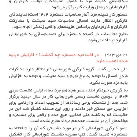
سه‌جانبه‌ی کمیته مزد با حضور نمایندگان دولت، کارگران و
کارفرمایان در محل وزارت کار برگزار می‌شود.
دستور کار کمیته مزد، آغاز محاسبات دستمزد ۱۴۰۴ است؛ نمایندگان
کارگری انتظار دارند امسال محاسبات سبد معیشت با مشارکت
کارگران و کارفرمایان براساس هزینه‌های واقعی زندگی انجام شود.
نتایج محاسبات در کمیته دستمزد برای تصمیم‌سازی به شورایعالی
کار ارجاع داده می‌شود.
۲۰ دی ۱۴۰۳ –
در افتتاحیه دستمزد چه گذشت؟ / افزایش «پایه
مزد» اهمیت دارد
علی خدایی گفت: گروه کارگری شورایعالی کار انتظار دارد مذاکرات
مزدی امسال با توجه به نرخ تورم و سبد معیشت و توجه به افزایش
پایه مزد صورت بگیرد.
به گزارش خبرنگار ایلنا، عصر هجدهم مردادماه، اولین نشست مزدی
۱۴۰۴ و دومین نشست رسمی شورایعالی کار در سال جدید برگزار
شد. بعد از نشست، برخی رسانه‌ها از تصویب اعداد و ارقامی برای
افزایش حق مسکن خبر دادند و روی این مسئله گفتگو شد این در
حالیست که به گفته علی خدایی، هیچ عدد و رقمی برای دستمزد و
مولفه‌های آن در نشست هجدهم مرداد مطرح نشده است.
عضو کارگری شورایعالی کار در مورد نشستی که آن را «افتتاحیه
دستمزد» نامید؛ گفت: تنها مصوبه نشست شورایعالی کار، تشکیل