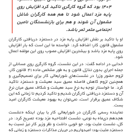
۱۴۰۴ بود که گروه کارگری تاکید کرد افزایش روی
پایه مزد اعمال شود تا هم همه کارگران شاغل
مشمول آن شوند و هم برای بازنشستگان تامین
اجتماعی مثمر ثمر باشد.
او با تاکید بر نقش افزایش پایه مزد در دستمزد دریافتی کارگران
مشمول قانون کار؛ اضافه کرد: خواسته ما این است که بار افزایش
روی پایه مزد باشد و بیشترین افزایش مصوب روی این مولفه اعمال
شود.
خدایی در ادامه گفت: در این نشست، گروه کارگری روی مسائلی از
جمله اجرای بدون تنازل قانون و به طور مشخص ماده ۴۱ قانون کار،
لزوم حضور وزرا در نشست‌های شورایعالی کار برای تصمیم‌گیری و
همچنین لزوم کاهش فاصله عمیق سبد معیشت و دستمزد تاکید
کرد. ما خواستار توجه به نرخ سبد معیشت و شکاف عمیق میان نرخ
آن و دستمزد دریافتی کارگران شدیم و تاکید کردیم تا زمانی که این
شکاف عمیق برقرار است، نمی‌توان به بهبود معیشت کارگران امید
بست.
نماینده رسمی کارگران در شورایعالی کار با بیان اینکه «نشست
هجدهم دی‌ماه به نوعی، نشست افتتاحیه مزد بود» تصریح کرد: در
کل، نشست مثبت بود، جو خوبی داشت و نظر وزیر کار نیز نسبت به
دستمزد مثبت بود؛ امیدواریم در جریان مذاکرات دستمزد و زمانی که