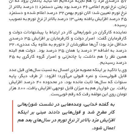
۵۷ درصدی مزد را هم تجربه کرده‌ایم اما نباید یادمان برود که آن
زمان، نرخ تورم اعلامی ۴۶ درصد بود یعنی دستمزد ۱۱ درصد بالاتر از
نرخ تورم تعیین شد؛ الان تورم بهمن ۳۲ درصد اعلام شده و دستمزد
۴۵ درصد افزایش یافته یعنی ۱۳ درصد بالاتر از نرخ تورم به تصویب
رسیده.
نماینده کارگران در شورایعالی کار در ارتباط با پیشنهادات دولت و
کارفرمایان گفت: اصرار دولت و کارفرمایان بر افزایش ۳۵ درصدی
حداقل مزد بود؛ آن‌ها منظورشان از «تورم به علاوه یک عددی»، ۳۲
درصد به اضافه ۳ درصد یا همان ۳۵ درصد بود. دولت هم البته
همین نظر را هم داشت، با چانه‌زنی و اصرار گروه کارگری به ۴۵
درصد رسیدیم.
وی با تاکید بر اینکه مصوبه مزدی امسال به نسبت سال‌های قبل عدد
قابل قبولی‌ست و نمره قبولی می‌آورد؛ افزود: از طرف دیگر، پایه
سنوات که سال‌ها ثابت مانده بود، در محدوده ۴۰ درصد افزایش
یافت. بن خواربار هم به میزان قابل توجهی افزایش یافت، ۸۰۰ هزار
تومان روی این مولفه رفت که رقم خوبی‌ست.
به گفته خدایی، وعده‌هایی در نشست شورایعالی
کار مطرح شد و قول‌هایی دادند مبنی بر اینکه
افزایش مزد بالاتر از نرخ تورم در سال‌های بعد هم
اعمال شود.