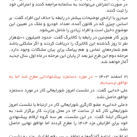
در صورت اعتراض می‌توانند به سانمانه مراجعه کنند و اعتراض خود
را ثبت کنند.
میدری با ارائه‌ی توضیحات بیشتر در رابطه با حذف این افراد گفت: بر
اساس چیزی که در قانون آمده، تعداد خودرو و ملک در تعیین این
موضوع دخیل است و افراد زیادی را شامل نمی‌شود.
وزیر کار همچنین در رابطه با کالابرگ گفت: حدود ۶میلیون ۵۰۰هزار
نفر تا روز گذشته این کالابرگ را دریافت کردند و اگر مشکلی باشد
هم شماره‌های تماس و هم پیامک برای بیان مشکلات وجود دارد.
مرحله دوم این طرح نیز بعد از پایان این مرحله در ماه اول سال جدید
آغاز خواهد شد.
۲۱ اسفند ۱۴۰۳ –
در مورد دستمزد پیشنهاداتی مطرح شد اما به
توافق نرسیدیم
علی خدایی گفت: در نشست امروز شورایعالی کار در مورد دستمزد
توافق حاصل نشد.
«علی خدایی» عضو کارگری شورایعالی کار در ارتباط با نشست امروز
شورایعالی کار که از ساعت ۱۴ در محل وزارت کار برگزار شد؛ به
خبرنگار ایلنا گفت: در این نشست، هر سه گروه ارقام پیشنهادی
خود برای افزایش مزد ۱۴۰۴ را مطرح کردند اما توافق نهایی حاصل
نشد.
او افزود: ادامه گفتگوها و توافق بر سر رقم افزایش مزد به نشست