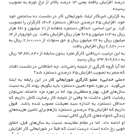
درصد افزایش یافته یعنی ۱۳ درصد بالاتر از نرخ تورم به تصویب
رسیده.
به گزارش خبرنگار ایلنا، شورایعالی کار در نشست ده ساعته‌ی خود
خود، افزایش ۴۵ درصدی حداقل دستمزد ۱۴۰۴ کارگران را تصویب
کرد. بر این اساس، حداقل دستمزد ماهانه از ۷۱ میلیون و ۶۶۱ هزار
ریال به ۱۰۳ میلیون و ۹۰۹ هزار ریال افزایش یافت. بن خواروبار از ۱۴
میلیون ریال به ۲۲ میلیون ریال و حق سنوات از ۲,۱۰۰,۰۰۰ ریال به
۲,۸۲۰,۰۰۰ ریال افزایش یافت.
به این ترتیب، دریافتی کارگر مجرد بدون سابقه از ۹۴,۶۶۱,۸۴۰ ریال
به ۱۳۴,۹۰۹,۶۸۰ ریال رسید.
اما آیا گروه کارگری از نتیجه راضی‌اند، چه اتفاقاتی در نشست افتاد
که منجر به تصویب افزایش ۴۵ درصدی دستمزد شد؟
«علی خدایی» عضو کارگری شورایعالی کار
در این رابطه به ایلنا
می‌گوید: در مورد نحوه تعیین دستمزد باید بگویم، روند کار به نسبت
سال‌های قبل، بهتر و منطقی‌تر بود اما در مورد مزد حاصله، نمی‌توان
رضایت کامل داشت؛ ما وقتی از نتیجه کار رضایت کامل داریم که
حداقل دستمزد به اندازه سبد معیشت مصوب شده باشد. قبول
داریم که افزایش ۴۵ درصدی دستمزد بازهم برای تامین هزینه‌های
زندگی خانواده‌های کارگری کافی نیست.
او ادامه داد: اما در مقام مقایسه، نسبت به سال‌های قبل، اتفاق
خوبی رخ داده است؛ درست است که قبلاً در شورایعالی کار افزایش