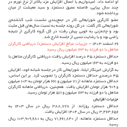
او ادامه داد: امیدواریم با اعمال افزایش مزد بالاتر از نرخ تورم در
چند سال پیاپی، فاصله عمیق دستمزد و سبد معیشت از میان
برداشته شود.
عضو کارگری شورایعالی کار در جمع‌بندی نشست شب گذشته‌ی
شورایعالی کار گفت: در کل روند جلسه به نسبت سال‌های قبل مثبت
بود و چانه‌زنی به خوبی پیش رفت؛ در کل گروه کارگری از نتیجه
راضی بود و با رضایت نسبی از جلسه خارج شد.
۲۶ اسفند ۱۴۰۳ –
جزییات مبالغ افزایش دستمزد/ دریافتی کارگران
متاهل با دو فرزند به ۱۶۳ میلیون ریال رسید
حداقل دستمزد ۴۵ درصد افزایش یافت؛ دریافتی کارگران متاهل با
دو فرزند به ۱۶۳ میلیون ریال رسید.
به گزارش خبرنگار ایلنا، شورایعالی کار در جلسه شبانه خود، افزایش
۴۵ درصدی حداقل دستمزد کارگران را تصویب کرد. بر این اساس،
حداقل دستمزد ماهانه از ۷۱ میلیون و ۶۶۱ هزار تومان به ۱۰۳ میلیون
و ۹۰۹ هزار تومان افزایش یافت. همچنین، دریافتی ماهانه کارگران
متاهل با دو فرزند به ۱۶۳ میلیون و ۵۱۱ هزار تومان رسید.
جزئیات افزایش
حداقل دستمزد روزانه: از ۳۸۸,۷۲۸ ریال در سال ۱۴۰۳ به
۳,۴۶۳,۶۵۶ ریال در سال ۱۴۰۴ افزایش یافت.
حداقل دستمزد ماهانه: از ۷۱,۶۶۱,۸۴۰ ریال به ۱۰۳,۹۰۹,۶۸۰ ریال
رسید.