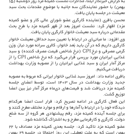
به گزارش خبرنگار ایلنا، مذاکرات نشست کمیته مزد روز دوشنبه (۱۵
بهمن) با حضور نمایندگان سه جانبه با موضوع مقدمات بحث سبد
معیشت در جلسه پایان یافت.
محسن باقری (نماینده کارگری عضو شورای عالی کار و عضو کمیته
مزد) اظهار کرد: نشست امروز بعد از ظهر کمیته مزد با طرح بحث
مقدماتی درباره سبد معیشت خانوار کارگری پایان یافت.
وی افزود: ما مبانی‌ای در ارتباط با تعیین سبد حداقل معیشت خانوار
کارگری داریم که در آن باید بُعد خانوار، کالری سرانه مورد نیاز، وزن
گرمی مصرفی و نرخ CPI (نرخ شاخص قیمت مصرف کننده) و سبد
غذایی ایرانیان مورد بررسی قرار می‌گیرد که نرخ شاخص CPI را از
مرکز آمار ایران و سبد غذایی ایرانیان را از مصوبه وزارت بهداشت
دریافت می‌کنیم.
باقری ادامه داد: امروز سبد غذایی خانوار ایرانی که مربوط به مصوبه
جدید وزارت بهداشت در سال ۱۴۰۳ است، توسط اعضای جلسه
کمیته مزد دریافت شد و قیمت‌های دی‌ماه مرکز آمار نیز بین اعضا
توزیع گشت.
این فعال کارگری در ادامه تصریح کرد: قرار است اعضا هرکدام
دیدگاه خود را در ارتباط با آمارها و ارقام و موارد مختلف مطرح کنند و
برای جلسه آینده کمیته مزد، رقم پیشنهادی هر گروه از سه ضلع
دولت، کارگری و کارفرمایی مطرح و به اشتراک گذاشته شود.
عضو کمیته مزد تاکید کرد: جلسه بعدی کمیته مزد مصادف با ۲۲
بهمن است که به علت تعطیلی این روز احتمالا در جلسه ۲۹ بهمن