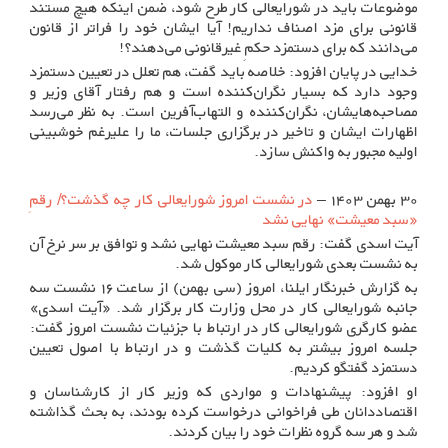
موضوعات باید در شورایعالی کار طرح شود، ضمن اینکه هیچ مستند
قانونی برای مزد اصناف نداریم! آیا ایشان خود را فراتر از قانون
می‌دانند که برای دستمزد حکمِ غیرقانونی می‌دهند؟!
خدایی در پایان افزود: خلاصه باید گفت، هم تعلل در تعیین دستمزد
وجود دارد که بسیار نگران‌کننده است و هم رفتار آقای وزیر و
مصاحبه‌هایشان، نگران‌کننده و التهاب‌آفرین است. به نظر می‌رسد
اظهارات ایشان و تاخیر در برگزاری جلسات، ما را علیرغم خوشبینی
اولیه مجبور به واکنش سازد.
۳۰ بهمن ۱۴۰۳ –
در نشست امروز شورایعالی کار چه گذشت؟/ رقمِ
«سبد معیشت» نهایی نشد
آیت اسدی گفت: رقم سبد معیشت نهایی نشد و توافق بر سر نرخ آن
به نشست بعدی شورایعالی کار موکول شد.
به گزارش خبرنگار ایلنا، امروز (سی بهمن) از ساعت ۱۶ نشست سه
جانبه شورایعالی کار در محل وزارت کار برگزار شد. «آیت اسدی»
عضو کارگری شورایعالی کار در ارتباط با جزئیات نشست امروز گفت:
جلسه امروز بیشتر به کلیات گذشت و در ارتباط با اصول تعیین
دستمزد گفتگو کردیم.
او افزود: پیشنهادات و مواردی که وزیر کار از کارشناسان و
اقتصاددانان طی فراخوانی درخواست کرده بودند، به بحث گذاشته
شد و هر سه گروه نظرات خود را بیان کردند.