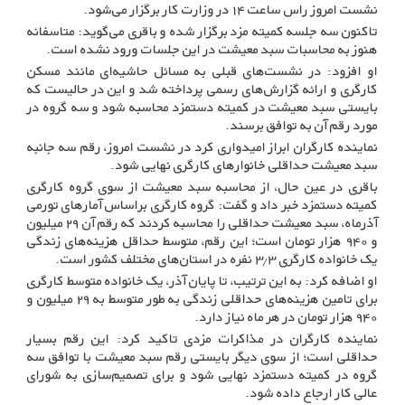
نشست امروز راس ساعت ۱۴ در وزارت کار برگزار می‌شود.
تاکنون سه جلسه کمیته مزد برگزار شده و باقری می‌گوید: متاسفانه
هنوز به محاسبات سبد معیشت در این جلسات ورود نشده است.
او افزود: در نشست‌های قبلی به مسائل حاشیه‌ای مانند مسکن
کارگری و ارائه گزارش‌های رسمی پرداخته شد و این در حالیست که
بایستی سبد معیشت در کمیته دستمزد محاسبه شود و سه گروه در
مورد رقم آن به توافق برسند.
نماینده کارگران ابراز امیدواری کرد در نشست امروز، رقم سه جانبه
سبد معیشت حداقلی خانوارهای کارگری نهایی شود.
باقری در عین حال، از محاسبه سبد معیشت از سوی گروه کارگری
کمیته دستمزد خبر داد و گفت: گروه کارگری براساس آمارهای تورمی
آذرماه، سبد معیشت حداقلی را محاسبه کردند که رقم آن ۲۹ میلیون
و ۹۴۰ هزار تومان است؛ این رقم، متوسط حداقل هزینه‌های زندگی
یک خانواده کارگری ۳.۳ نفره در استان‌های مختلف کشور است.
او اضافه کرد: به این ترتیب، تا پایان آذر، یک خانواده متوسط کارگری
برای تامین هزینه‌های حداقلی زندگی به طور متوسط به ۲۹ میلیون و
۹۴۰ هزار تومان در هر ماه نیاز دارد.
نماینده کارگران در مذاکرات مزدی تاکید کرد: این رقم بسیار
حداقلی است؛ از سوی دیگر بایستی رقم سبد معیشت با توافق سه
گروه در کمیته دستمزد نهایی شود و برای تصمیم‌سازی به شورای
عالی کار ارجاع داده شود.