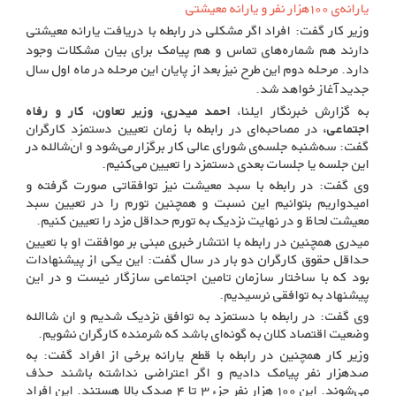
یارانه‌ی ۱۰۰هزار نفر و یارانه معیشتی
وزیر کار گفت: افراد اگر مشکلی در رابطه با دریافت یارانه معیشتی
دارند هم شماره‌های تماس و هم پیامک برای بیان مشکلات وجود
دارد. مرحله دوم این طرح نیز بعد از پایان این مرحله در ماه اول سال
جدید آغاز خواهد شد.
به گزارش خبرنگار ایلنا،
احمد میدری، وزیر تعاون، کار و رفاه
اجتماعی،
در مصاحبه‌ای در رابطه با زمان تعیین دستمزدِ کارگران
گفت: سه‌شنبه جلسه‌ی شورای عالی کار برگزار می‌شود و ان‌شالله در
این جلسه یا جلسات بعدی دستمزد را تعیین می‌کنیم.
وی گفت: در رابطه با سبد معیشت نیز توافقاتی صورت گرفته و
امیدواریم بتوانیم این نسبت و همچنین تورم را در تعیین سبد
معیشت لحاظ و در نهایت نزدیک به تورم حداقل مزد را تعیین کنیم.
میدری همچنین در رابطه با انتشار خبری مبنی بر موافقت او با تعیین
حداقل حقوق کارگران دو بار در سال گفت: این یکی از پیشنهادات
بود که با ساختار سازمان تامین اجتماعی سازگار نیست و در این
پیشنهاد به توافقی نرسیدیم.
وی گفت: در رابطه با دستمزد به توافق نزدیک شدیم و ان شاالله
وضعیت اقتصاد کلان به گونه‌ای باشد که شرمنده کارگران نشویم.
وزیر کار همچنین در رابطه با قطع یارانه برخی از افراد گفت: به
صدهزار نفر پیامک دادیم و اگر اعتراضی نداشته باشند حذف
می‌شوند. این ۱۰۰ هزار نفر جزء ۳ تا ۴ صدک بالا هستند. این افراد