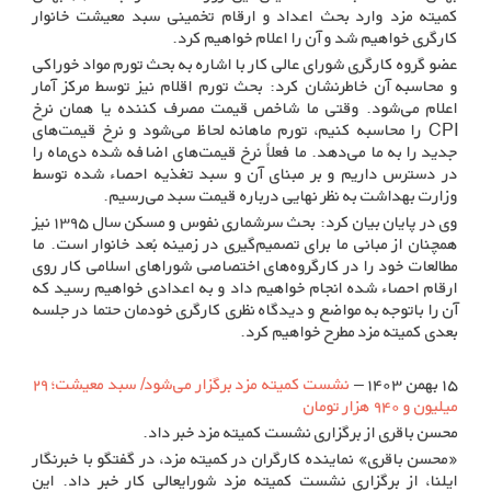
کمیته مزد وارد بحث اعداد و ارقام تخمینی سبد معیشت خانوار
کارگری خواهیم شد و آن را اعلام خواهیم کرد.
عضو گروه کارگری شورای عالی کار با اشاره به بحث تورم مواد خوراکی
و محاسبه آن خاطرنشان کرد: بحث تورم اقلام نیز توسط مرکز آمار
اعلام می‌شود. وقتی ما شاخص قیمت مصرف کننده یا همان نرخ
CPI را محاسبه کنیم، تورم ماهانه لحاظ می‌شود و نرخ قیمت‌های
جدید را به ما می‌دهد. ما فعلاً نرخ قیمت‌های اضافه شده دی‌ماه را
در دسترس داریم و بر مبنای آن و سبد تغذیه احصاء شده توسط
وزارت بهداشت به نظر نهایی درباره قیمت سبد می‌رسیم.
وی در پایان بیان کرد: بحث سرشماری نفوس و مسکن سال ۱۳۹۵ نیز
همچنان از مبانی ما برای تصمیم‌گیری در زمینه بُعد خانوار است. ما
مطالعات خود را در کارگروه‌های اختصاصی شوراهای اسلامی کار روی
ارقام احصاء شده انجام خواهیم داد و به اعدادی خواهیم رسید که
آن را باتوجه به مواضع و دیدگاه نظری کارگری خودمان حتما در جلسه
بعدی کمیته مزد مطرح خواهیم کرد.
۱۵ بهمن ۱۴۰۳ –
نشست کمیته مزد برگزار می‌شود/ سبد معیشت؛ ۲۹
میلیون و ۹۴۰ هزار تومان
محسن باقری از برگزاری نشست کمیته مزد خبر داد.
«محسن باقری» نماینده کارگران در کمیته مزد، در گفتگو با خبرنگار
ایلنا، از برگزاری نشست کمیته مزد شورایعالی کار خبر داد. این