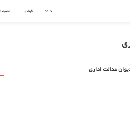
رفتن
به
خانه
قوانین
مصوبا
محتوای
ری
یوان عدالت اداری