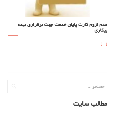
ﻋﺪﻡ لزوم ﮐﺎﺭﺕ ﭘﺎﯾﺎﻥ ﺧﺪﻣﺖ ﺟﻬﺖ ﺑﺮﻗﺮﺍﺭی ﺑﻴﻤﻪ
ﺑﻴﮑﺎﺭی
[…]
جستجو
برای:
مطالب سایت