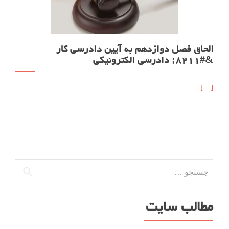
ﺍﻟﺤﺎﻕ ﻓﺼﻞ ﺩﻭﺍﺯﺩﻫﻢ ﺑﻪ ﺁﻳﻴﻦ ﺩﺍﺩﺭﺳﯽ ﮐﺎﺭ
&#۸۲۱۱; ﺩﺍﺩﺭﺳﯽ ﺍﻟﮑﺘﺮﻭﻧﻴﮑﯽ
[…]
جستجو
برای:
مطالب سایت