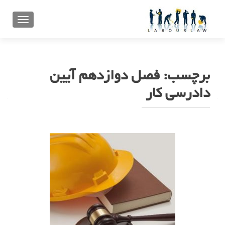
تعویض ن
برچسب:
ﻓﺼﻞ ﺩﻭﺍﺯﺩﻫﻢ ﺁﻳﻴﻦ
ﺩﺍﺩﺭﺳﯽ ﮐﺎﺭ